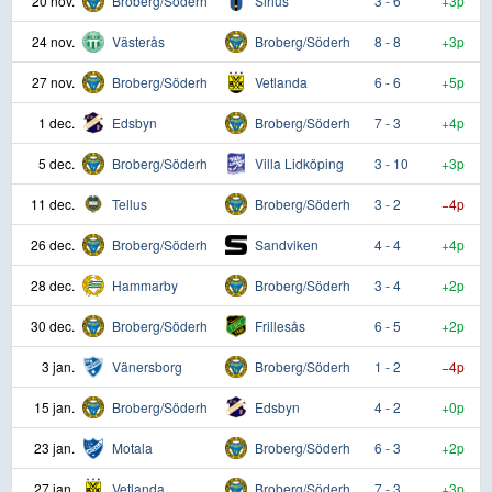
20 nov.
Broberg/Söderh
Sirius
3 - 6
+3p
24 nov.
Västerås
Broberg/Söderh
8 - 8
+3p
27 nov.
Broberg/Söderh
Vetlanda
6 - 6
+5p
1 dec.
Edsbyn
Broberg/Söderh
7 - 3
+4p
5 dec.
Broberg/Söderh
Villa Lidköping
3 - 10
+3p
11 dec.
Tellus
Broberg/Söderh
3 - 2
−4p
26 dec.
Broberg/Söderh
Sandviken
4 - 4
+4p
28 dec.
Hammarby
Broberg/Söderh
3 - 4
+2p
30 dec.
Broberg/Söderh
Frillesås
6 - 5
+2p
3 jan.
Vänersborg
Broberg/Söderh
1 - 2
−4p
15 jan.
Broberg/Söderh
Edsbyn
4 - 2
+0p
23 jan.
Motala
Broberg/Söderh
6 - 3
+2p
27 jan.
Vetlanda
Broberg/Söderh
7 - 3
+3p