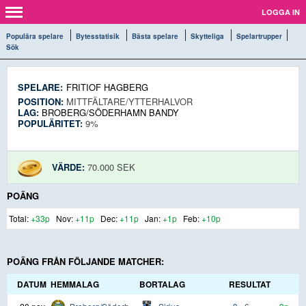
LOGGA IN
Populära spelare
Bytesstatisik
Bästa spelare
Skytteliga
Spelartrupper
Sök
SPELARE:
FRITIOF HAGBERG
POSITION:
MITTFÄLTARE/YTTERHALVOR
LAG:
BROBERG/SÖDERHAMN BANDY
POPULÄRITET:
9%
VÄRDE:
70.000 SEK
POÄNG
+33p
+11p
+11p
+1p
+10p
POÄNG FRÅN FÖLJANDE MATCHER:
DATUM
HEMMALAG
BORTALAG
RESULTAT