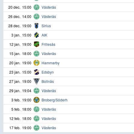
20 dec.
15:00
Västerås
26 dec.
14:00
Västerås
28 dec.
19:00
Sirius
3 jan.
15:00
AIK
12 jan.
19:00
Frillesås
15 jan.
18:00
Västerås
20 jan.
19:00
Hammarby
23 jan.
15:00
Edsbyn
27 jan.
19:00
Bollnäs
29 jan.
19:04
Västerås
3 feb.
19:00
Broberg/Söderh
5 feb.
18:00
Västerås
12 feb.
18:00
Västerås
17 feb.
19:00
Västerås