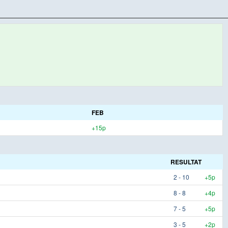
FEB
+15p
RESULTAT
2 - 10
+5p
8 - 8
+4p
7 - 5
+5p
3 - 5
+2p