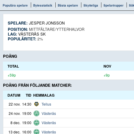
Populära spelare
Bytesstatisik
Bästa spelare
Skytteliga
Spelartrupper
Sö
SPELARE:
JESPER JONSSON
POSITION:
MITTFÄLTARE/YTTERHALVOR
LAG:
VÄSTERÅS SK
POPULÄRITET:
2%
POÄNG
TOTAL
NOV
+59p
+9p
POÄNG FRÅN FÖLJANDE MATCHER:
DATUM
TID
HEMMALAG
22 nov.
14:30
Tellus
24 nov.
19:00
Västerås
8 dec.
19:00
Västerås
13 dec.
16:00
Västerås