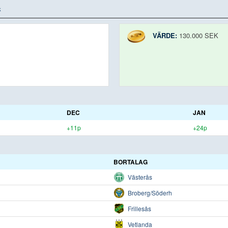
k
VÄRDE:
130.000 SEK
DEC
JAN
+11p
+24p
BORTALAG
Västerås
Broberg/Söderh
Frillesås
Vetlanda