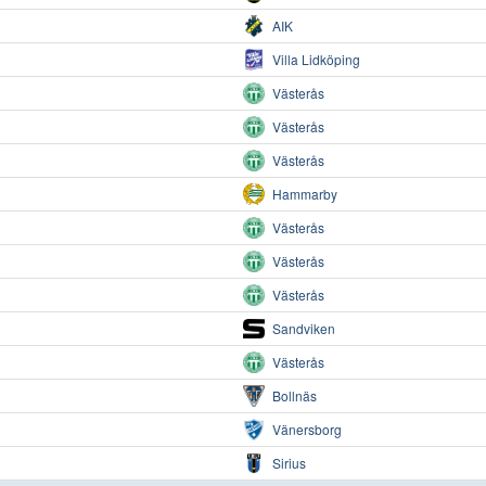
AIK
Villa Lidköping
Västerås
Västerås
Västerås
Hammarby
Västerås
Västerås
Västerås
Sandviken
Västerås
Bollnäs
Vänersborg
Sirius