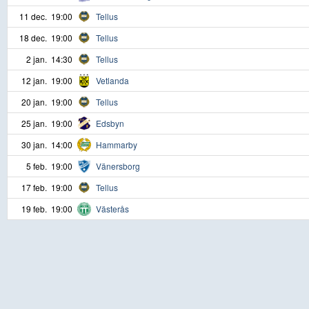
11 dec.
19:00
Tellus
18 dec.
19:00
Tellus
2 jan.
14:30
Tellus
12 jan.
19:00
Vetlanda
20 jan.
19:00
Tellus
25 jan.
19:00
Edsbyn
30 jan.
14:00
Hammarby
5 feb.
19:00
Vänersborg
17 feb.
19:00
Tellus
19 feb.
19:00
Västerås