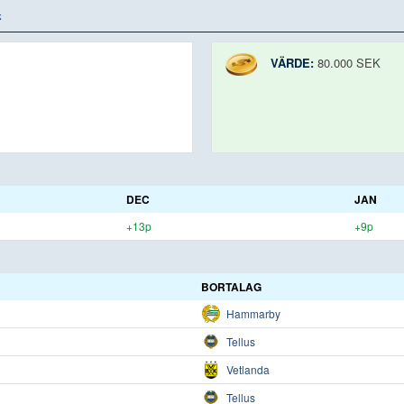
k
VÄRDE:
80.000 SEK
DEC
JAN
+13p
+9p
BORTALAG
Hammarby
Tellus
Vetlanda
Tellus