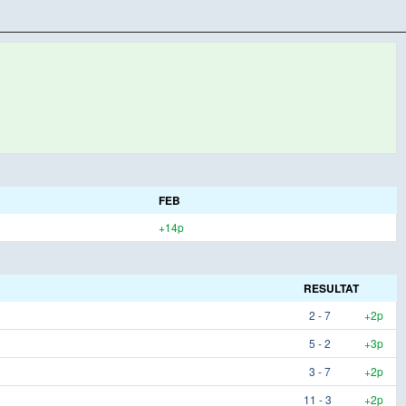
FEB
+14p
RESULTAT
2 - 7
+2p
5 - 2
+3p
3 - 7
+2p
11 - 3
+2p