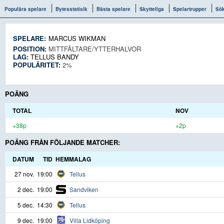
Populära spelare
Bytesstatisik
Bästa spelare
Skytteliga
Spelartrupper
Sö
SPELARE:
MARCUS WIKMAN
POSITION:
MITTFÄLTARE/YTTERHALVOR
LAG:
TELLUS BANDY
POPULÄRITET:
2%
POÄNG
TOTAL
NOV
+38p
+2p
POÄNG FRÅN FÖLJANDE MATCHER:
DATUM
TID
HEMMALAG
27 nov.
19:00
Tellus
2 dec.
19:00
Sandviken
5 dec.
14:30
Tellus
9 dec.
19:00
Villa Lidköping